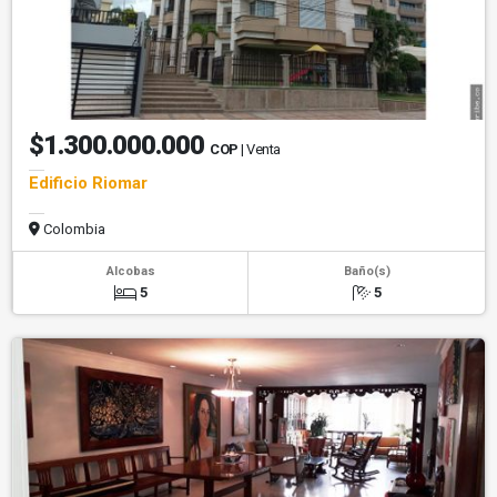
$1.300.000.000
COP
| Venta
Edificio Riomar
Colombia
Alcobas
Baño(s)
5
5