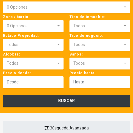
0 Opciones
Zona / barrio:
Tipo de inmueble:
0 Opciones
Todos
Estado Propiedad:
Tipo de negocio:
Todos
Todos
Alcobas:
Baños:
Todos
Todos
Precio desde:
Precio hasta:
BUSCAR
Búsqueda Avanzada