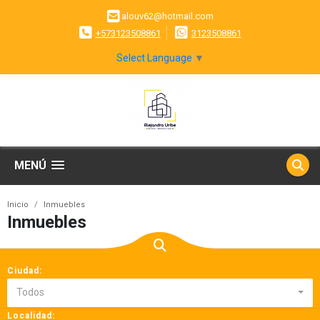
alouv62@hotmail.com
+573123508861
3123508861
Select Language
▼
MENÚ
Inicio
Inmuebles
Inmuebles
Ciudad:
Todos
Localidad: