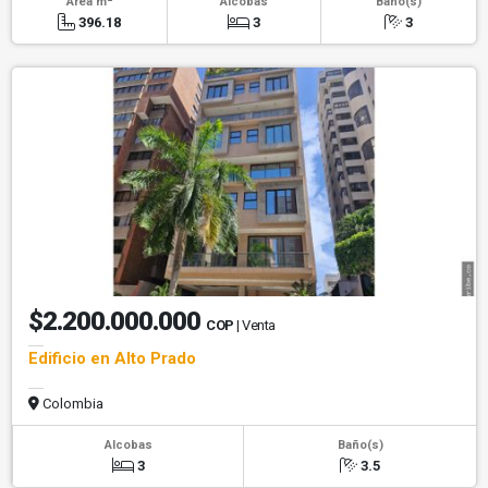
Área m
Alcobas
Baño(s)
396.18
3
3
$2.200.000.000
COP
| Venta
Edificio en Alto Prado
Colombia
Alcobas
Baño(s)
3
3.5