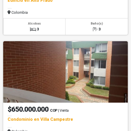
Edificio en Alto Prado
Colombia
Alcobas
Baño(s)
3
3
$650.000.000
COP
| Venta
Condominio en Villa Campestre