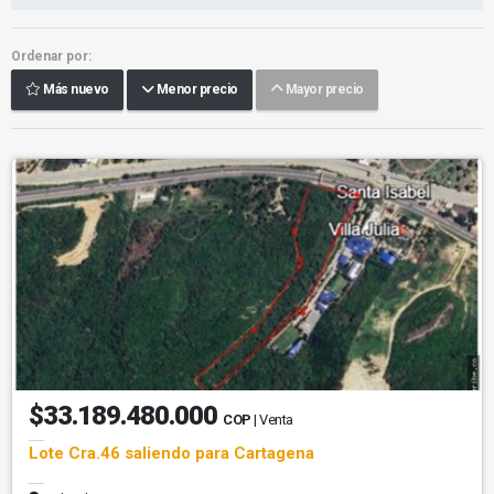
Ordenar por:
Más nuevo
Menor precio
Mayor precio
$33.189.480.000
COP
| Venta
Lote Cra.46 saliendo para Cartagena