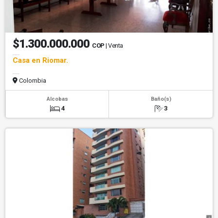
$1.300.000.000
COP
| Venta
Casa en Riomar.
Colombia
Alcobas
Baño(s)
4
3