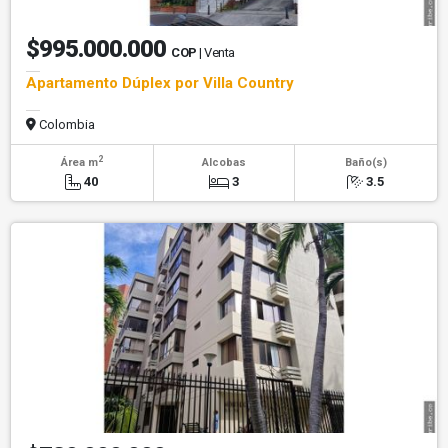
$995.000.000
COP
| Venta
Apartamento Dúplex por Villa Country
Colombia
2
Área m
Alcobas
Baño(s)
40
3
3.5